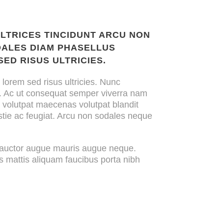
T
OBJEKTE
ABOUT
KONTAKT
LTRICES TINCIDUNT ARCU NON
ALES DIAM PHASELLUS
ED RISUS ULTRICIES.
lorem sed risus ultricies. Nunc
t. Ac ut consequat semper viverra nam
t volutpat maecenas volutpat blandit
tie ac feugiat. Arcu non sodales neque
c auctor augue mauris augue neque.
is mattis aliquam faucibus porta nibh