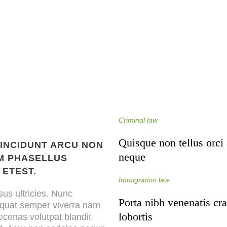
Criminal law
Quisque non tellus orci
TINCIDUNT ARCU NON
neque
M PHASELLUS
 ETEST.
Immigration law
us ultricies. Nunc
Porta nibh venenatis cra
sequat semper viverra nam
lobortis
ecenas volutpat blandit