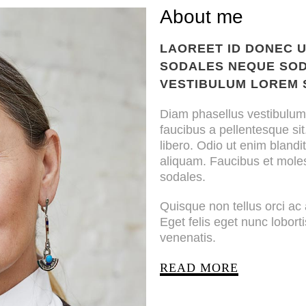
About me
STAR
LAOREET ID DONEC U
SODALES NEQUE SOD
VESTIBULUM LOREM S
Diam phasellus vestibulum 
faucibus a pellentesque si
libero. Odio ut enim blandi
aliquam. Faucibus et moles
sodales.
Quisque non tellus orci a
Eget felis eget nunc lobort
venenatis.
READ MORE